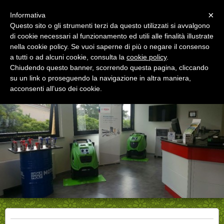
Menu
×
Informativa
Questo sito o gli strumenti terzi da questo utilizzati si avvalgono
di cookie necessari al funzionamento ed utili alle finalità illustrate
MOSSOLANI AUTORICAMBI
nella cookie policy. Se vuoi saperne di più o negare il consenso
RICAMBI AUTO MULTIMARCA DAL 1985 >
VOGHERA > MORTARA > VIGEVANO
a tutti o ad alcuni cookie, consulta la
cookie policy
.
Chiudendo questo banner, scorrendo questa pagina, cliccando
su un link o proseguendo la navigazione in altra maniera,
acconsenti all’uso dei cookie.