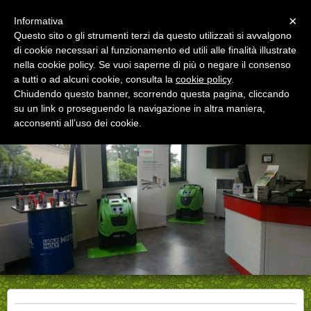
Menu
×
Informativa
Questo sito o gli strumenti terzi da questo utilizzati si avvalgono
di cookie necessari al funzionamento ed utili alle finalità illustrate
MOSSOLANI AUTORICAMBI
nella cookie policy. Se vuoi saperne di più o negare il consenso
RICAMBI AUTO MULTIMARCA DAL 1985 >
VOGHERA > MORTARA > VIGEVANO
a tutti o ad alcuni cookie, consulta la
cookie policy
.
Chiudendo questo banner, scorrendo questa pagina, cliccando
su un link o proseguendo la navigazione in altra maniera,
acconsenti all’uso dei cookie.